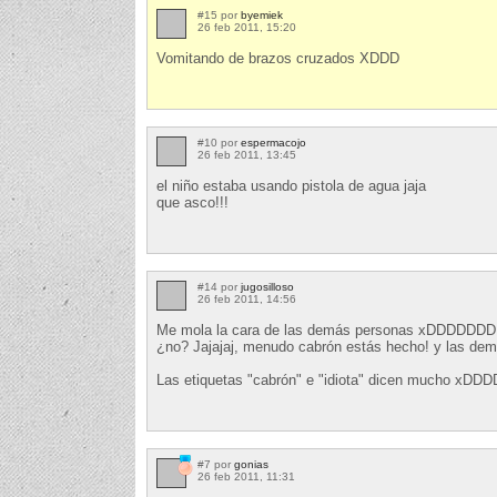
#15 por
byemiek
26 feb 2011, 15:20
Vomitando de brazos cruzados XDDD
#10 por
espermacojo
26 feb 2011, 13:45
el niño estaba usando pistola de agua jaja
que asco!!!
#14 por
jugosilloso
26 feb 2011, 14:56
Me mola la cara de las demás personas xDDDDDDDDD
¿no? Jajajaj, menudo cabrón estás hecho! y l
Las etiquetas "cabrón" e "idiota" dicen mucho xD
#7 por
gonias
26 feb 2011, 11:31