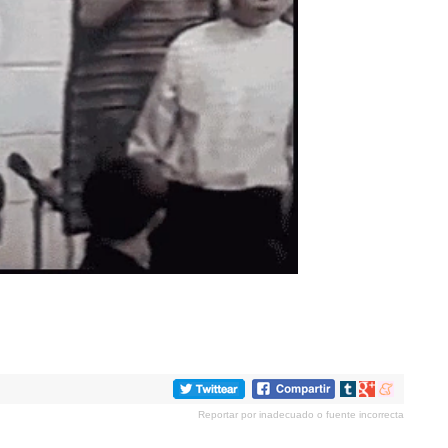
Compartir
Compartir
Compartir
en
en
en
Reportar por inadecuado o fuente incorrecta
tumblr
Google+
meneame