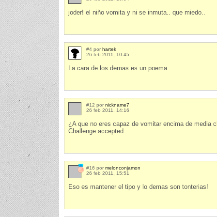
joder! el niño vomita y ni se inmuta.. que miedo..
#4 por
hartek
26 feb 2011, 10:45
La cara de los demas es un poema
#12 por
nickname7
26 feb 2011, 14:16
¿A que no eres capaz de vomitar encima de media c
Challenge accepted
#16 por
melonconjamon
26 feb 2011, 15:51
Eso es mantener el tipo y lo demas son tonterias!