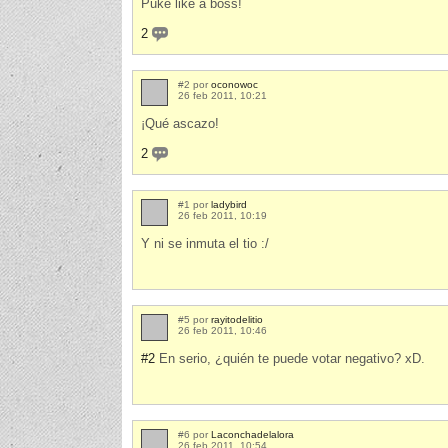
Puke like a boss!
2
#2 por
oconowoc
26 feb 2011, 10:21
¡Qué ascazo!
2
#1 por
ladybird
26 feb 2011, 10:19
Y ni se inmuta el tio :/
#5 por
rayitodelitio
26 feb 2011, 10:46
#2
En serio, ¿quién te puede votar negativo? xD.
#6 por
Laconchadelalora
26 feb 2011, 10:54