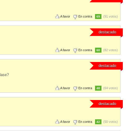
A favor
En contra
(91 votos)
69
destacado
A favor
En contra
(82 votos)
60
destacado
lase?
A favor
En contra
(64 votos)
48
destacado
A favor
En contra
(50 votos)
42