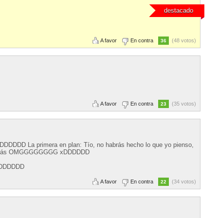
destacado
A favor
En contra
(48 votos)
36
A favor
En contra
(35 votos)
23
DDDD La primera en plan: Tío, no habrás hecho lo que yo pienso,
as demás OMGGGGGGGG xDDDDDD
DDDDDDDD
A favor
En contra
(34 votos)
22