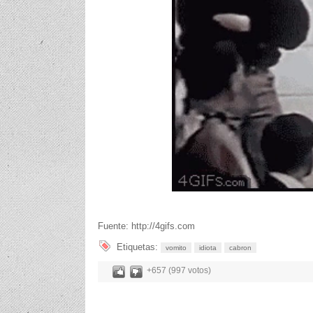
Fuente: http://4gifs.com
Etiquetas:
vomito
idiota
cabron
+657 (997 votos)