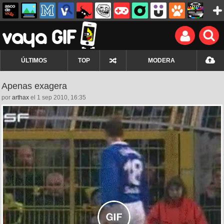
ÚLTIMOS
TOP
MODERA
Apenas exagera
por
arthax
el 1 sep 2010, 16:35