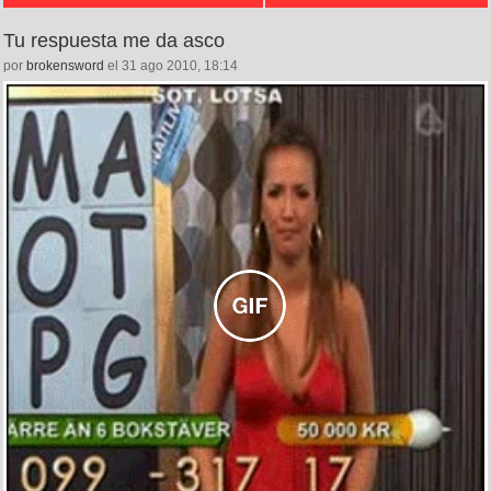
Tu respuesta me da asco
por
brokensword
el 31 ago 2010, 18:14