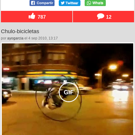
787
12
Chulo-bicicletas
por
ayogarcia
el 4 sep 2010, 13:17