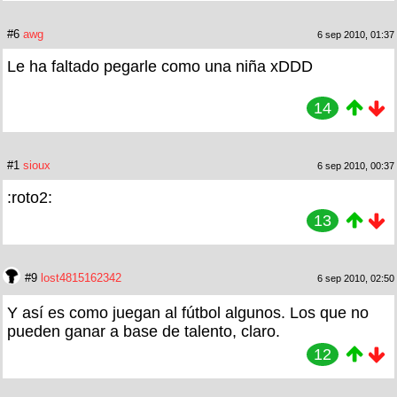
#6
awg
6 sep 2010, 01:37
Le ha faltado pegarle como una niña xDDD
14
#1
sioux
6 sep 2010, 00:37
:roto2:
13
#9
lost4815162342
6 sep 2010, 02:50
Y así es como juegan al fútbol algunos. Los que no
pueden ganar a base de talento, claro.
12