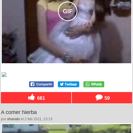
661
59
A comer hierba
por
xhavato
el 2 feb 2011, 23:13