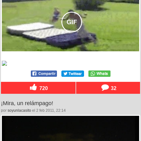
720
32
¡Mira, un relámpago!
por
soyunlacasito
el 2 feb 2011, 22:14