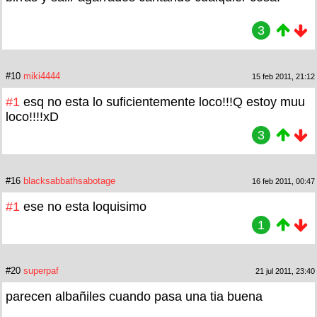
3
#10
miki4444
15 feb 2011, 21:12
#1
esq no esta lo suficientemente loco!!!Q estoy muu
loco!!!!xD
3
#16
blacksabbathsabotage
16 feb 2011, 00:47
#1
ese no esta loquisimo
1
#20
superpaf
21 jul 2011, 23:40
parecen albañiles cuando pasa una tia buena