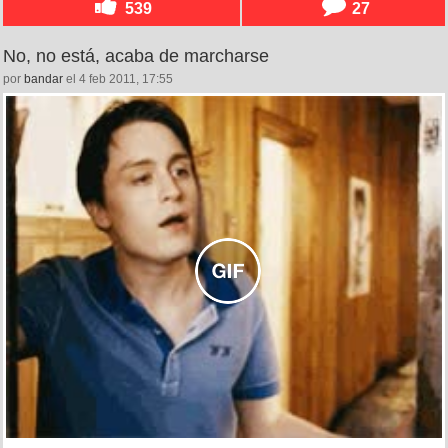
539
27
No, no está, acaba de marcharse
por
bandar
el 4 feb 2011, 17:55