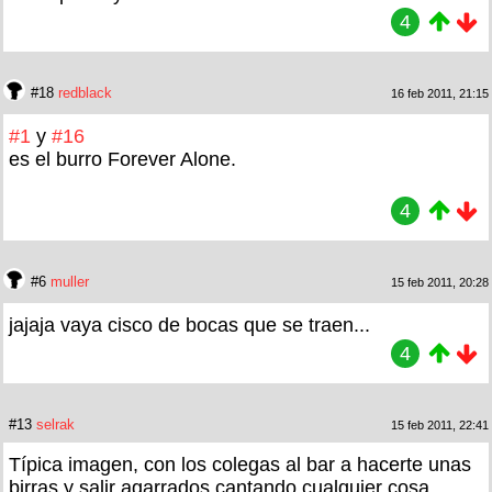
4
#18
redblack
16 feb 2011, 21:15
#1
y
#16
es el burro Forever Alone.
4
#6
muller
15 feb 2011, 20:28
jajaja vaya cisco de bocas que se traen...
4
#13
selrak
15 feb 2011, 22:41
Típica imagen, con los colegas al bar a hacerte unas
birras y salir agarrados cantando cualquier cosa.