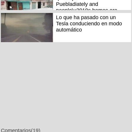
Puebladiately and
people\u2019s homes are
getting flooded
Lo que ha pasado con un
Tesla conduciendo en modo
automático
Comentarios
(19)