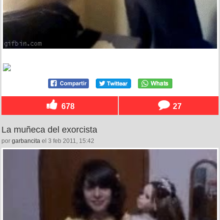
678
27
La muñeca del exorcista
por
garbancita
el 3 feb 2011, 15:42