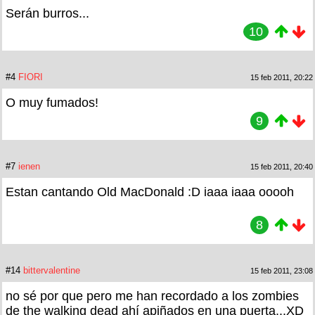
Serán burros...
10
#4
FIORI
15 feb 2011, 20:22
O muy fumados!
9
#7
ienen
15 feb 2011, 20:40
Estan cantando Old MacDonald :D iaaa iaaa ooooh
8
#14
bittervalentine
15 feb 2011, 23:08
no sé por que pero me han recordado a los zombies
de the walking dead ahí apiñados en una puerta...XD