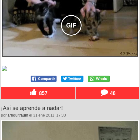
857
48
¡Así se aprende a nadar!
por
arriquitraum
el 31 ene 2011, 17:33