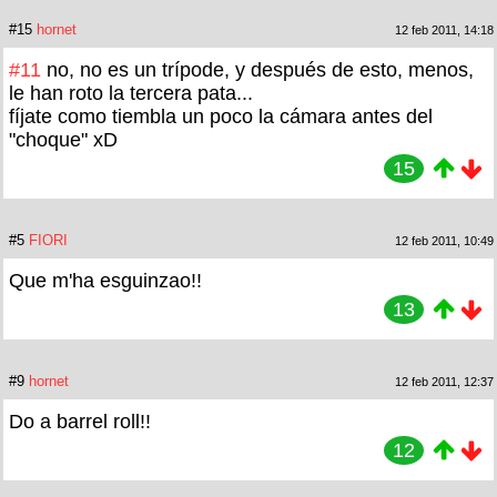
#15
hornet
12 feb 2011, 14:18
#11
no, no es un trípode, y después de esto, menos,
le han roto la tercera pata...
fíjate como tiembla un poco la cámara antes del
"choque" xD
15
#5
FIORI
12 feb 2011, 10:49
Que m'ha esguinzao!!
13
#9
hornet
12 feb 2011, 12:37
Do a barrel roll!!
12