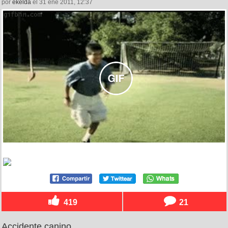
por
ekelda
el 31 ene 2011, 12:37
419
21
Accidente canino