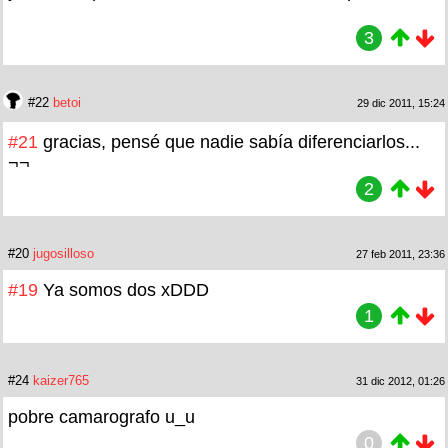
3
#22
betoi
29 dic 2011, 15:24
#21
gracias, pensé que nadie sabía diferenciarlos...
¬¬
2
#20
jugosilloso
27 feb 2011, 23:36
#19
Ya somos dos xDDD
1
#24
kaizer765
31 dic 2012, 01:26
pobre camarografo u_u
0