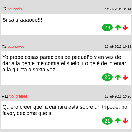
#7
heliobdn
12 feb 2011, 11:14
Si sá tiraaaooo!!!
29
#2
oconowoc
12 feb 2011, 10:18
Yo probé cosas parecidas de pequeño y en vez de
dar a la gente me comía el suelo. Lo dejé de intentar
a la quinta o sexta vez.
26
#11
tio_grande
12 feb 2011, 13:26
Quiero creer que la cámara está sobre un trípode, por
favor, decidme que sí
21