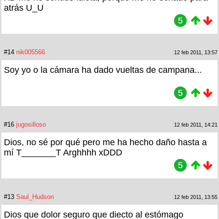
atrás U_U
5
#14
nik005566
12 feb 2011, 13:57
Soy yo o la cámara ha dado vueltas de campana...
5
#16
jugosilloso
12 feb 2011, 14:21
Dios, no sé por qué pero me ha hecho daño hasta a
mí T_______T Arghhhh xDDD
5
#13
Saul_Hudson
12 feb 2011, 13:55
Dios que dolor seguro que diecto al estómago