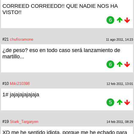
CORREED CORREEDD!! QUE NADIE NOS HA
VISTO!!
6
#21
chufisramone
11 ago 2011, 14:23
¿de peso? eso en todo caso será lanzamiento de
martillo...
6
#10
Miki210398
12 feb 2011, 13:01
1# jajajajajajaja
5
#19
Stark_Targaryen
14 feb 2011, 08:29
XD me he sentido idiota, porque me he echado para