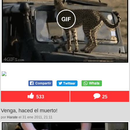
533
25
Venga, haced el muerto!
por
Harate
el 31 ene 2011, 21:11