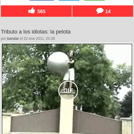
565
14
Tributo a los idiotas: la pelota
por
bandar
el 22 ene 2011, 20:38