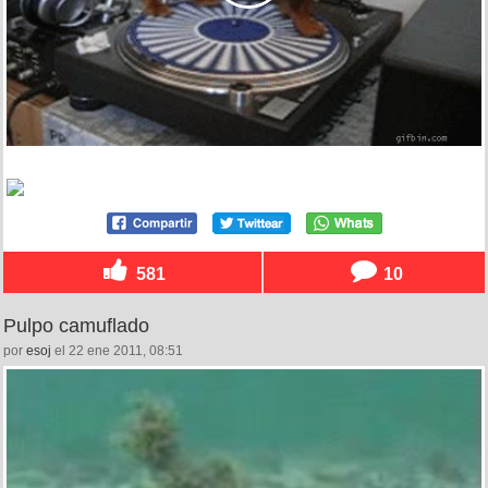
581
10
Pulpo camuflado
por
esoj
el 22 ene 2011, 08:51