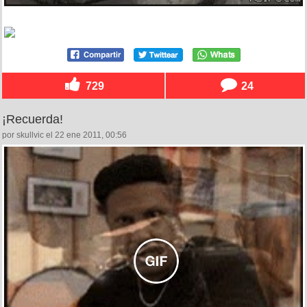
729
24
¡Recuerda!
por skullvic el 22 ene 2011, 00:56