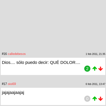
#16
calledebesos
1 feb 2011, 21:35
Dios.... sólo puedo decir: QUÉ DOLOR....
2
#17
oioi69
6 feb 2011, 13:47
jajajaajaajaj
0