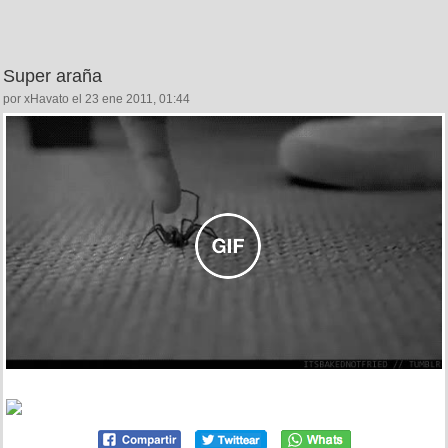
Super araña
por xHavato el 23 ene 2011, 01:44