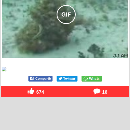
674
16