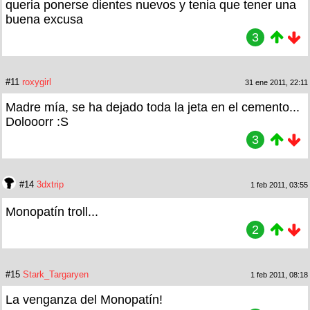
queria ponerse dientes nuevos y tenia que tener una
buena excusa
3
#11
roxygirl
31 ene 2011, 22:11
Madre mía, se ha dejado toda la jeta en el cemento...
Dolooorr :S
3
#14
3dxtrip
1 feb 2011, 03:55
Monopatín troll...
2
#15
Stark_Targaryen
1 feb 2011, 08:18
La venganza del Monopatín!