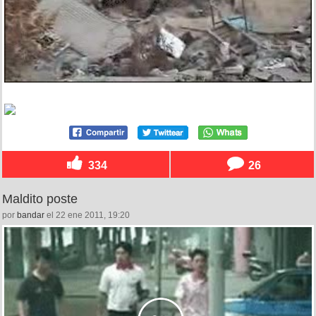
334
26
Maldito poste
por
bandar
el 22 ene 2011, 19:20