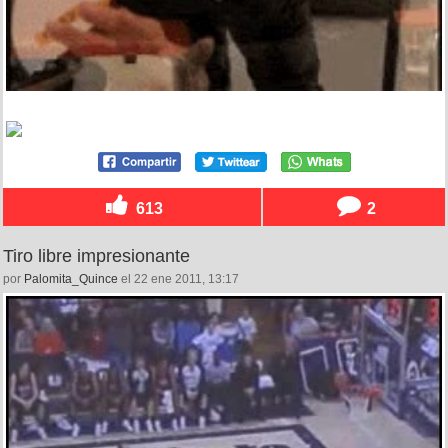
613
2
Tiro libre impresionante
por
Palomita_Quince
el 22 ene 2011, 13:17