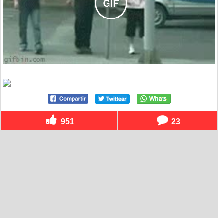
951
23