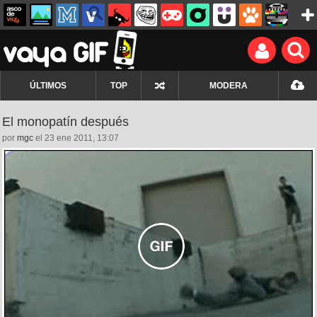
ÚLTIMOS
TOP
MODERA
El monopatín después
por
mgc
el 23 ene 2011, 13:07