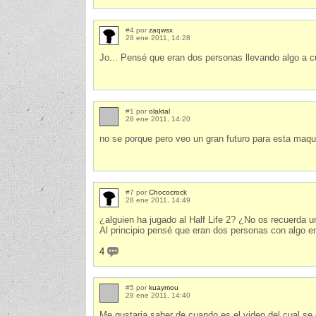
#4 por
zaqwsx
28 ene 2011, 14:28
Jo... Pensé que eran dos personas llevando algo a 
#1 por
olaktal
28 ene 2011, 14:20
no se porque pero veo un gran futuro para esta maqu
#7 por
Chococrock
28 ene 2011, 14:49
¿alguien ha jugado al Half Life 2? ¿No os recuerda u
Al principio pensé que eran dos personas con algo e
4
#5 por
kuaymou
28 ene 2011, 14:40
Me gustaria saber de cuando es el video del cual se 