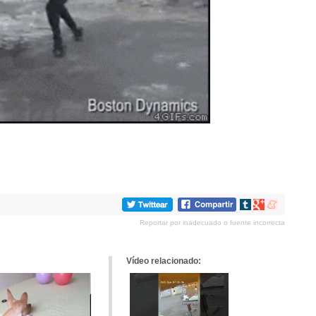
Compartir
Compartir
Compartir
en
en
en
Reportar por inadecuado o fuente incorrecta
tumblr
Google+
meneame
Vídeo relacionado: