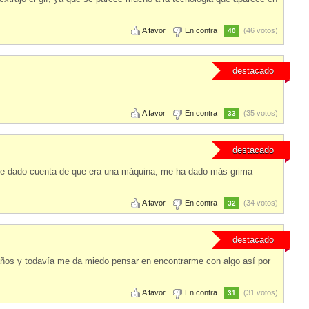
A favor
En contra
(46 votos)
40
destacado
A favor
En contra
(35 votos)
33
destacado
e he dado cuenta de que era una máquina, me ha dado más grima
A favor
En contra
(34 votos)
32
destacado
 años y todavía me da miedo pensar en encontrarme con algo así por
A favor
En contra
(31 votos)
31