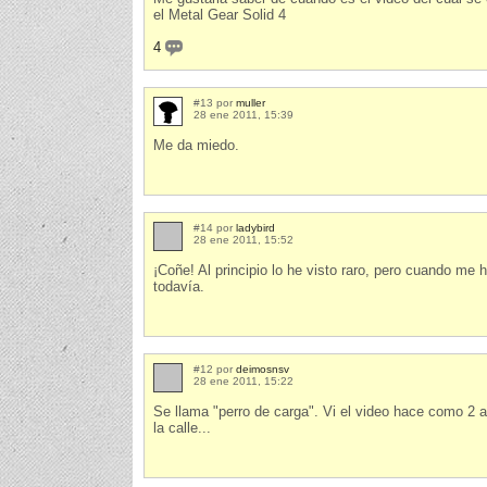
el Metal Gear Solid 4
4
#13 por
muller
28 ene 2011, 15:39
Me da miedo.
#14 por
ladybird
28 ene 2011, 15:52
¡Coñe! Al principio lo he visto raro, pero cuando m
todavía.
#12 por
deimosnsv
28 ene 2011, 15:22
Se llama "perro de carga". Vi el video hace como 2
la calle...