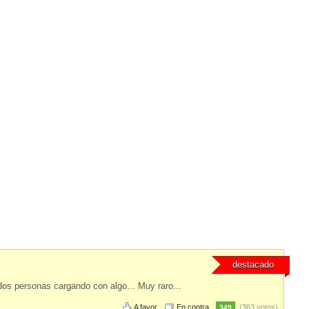
destacado
dos personas cargando con algo... Muy raro...
A favor
En contra
(363 votos)
349