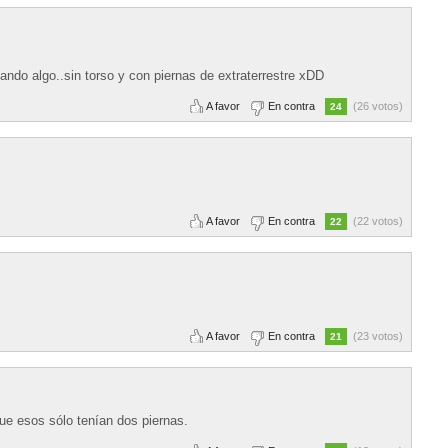
ndo algo..sin torso y con piernas de extraterrestre xDD
A favor
En contra
(26 votos)
24
A favor
En contra
(22 votos)
22
A favor
En contra
(23 votos)
21
ue esos sólo tenían dos piernas.