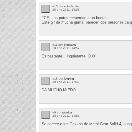
#15 por
evilscientist
28 ene 2011, 15:53
#7
Si, las patas recuerdan a un hunter
Este gif da mucha grima, parecen dos personas carga
#11 por
Trollkamp
28 ene 2011, 14:57
Es bastante... inquietante. O.O'
#18 por
looping
28 ene 2011, 17:32
DA MUCHO MIEDO.
#9 por
ravnica
28 ene 2011, 14:51
Se parece a los Gekkos de Metal Gear Solid 4, aunq