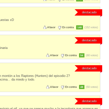
destacado
cuestas xD
A favor
En contra
(152 votos)
148
destacado
inaria
A favor
En contra
(60 votos)
54
destacado
n montón a los Raptores (Hunters) del episodio 2?
ncima... da miedo y todo.
A favor
En contra
(50 votos)
48
destacado
extrajo el gif, ya que se parece mucho a la tecnologia que aparece en