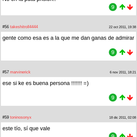
9
#56
takeshitroll4444
22 oct 2011, 19:38
gente como esa es a la que me dan ganas de admirar
9
#57
marvinerick
6 nov 2011, 18:21
ese si ke es buena persona !!!!!!! =)
9
#59
toninosonyx
18 dic 2011, 02:08
este tío, sí que vale
9