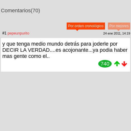
Comentarios
(70)
Por orden cronológico
Por mejores
#1
pepeunpurito
24 ene 2011, 14:19
y que tenga medio mundo detrás para joderle por
DECIR LA VERDAD....es acojonante...ya podia haber
mas gente como el..
740