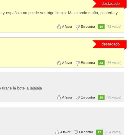
destacado
na y española no puede ser trigo limpio. Mezclando mafia, piratería y
A favor
En contra
(72 votos)
40
destacado
A favor
En contra
(86 votos)
34
irarle la botella jajajaja
A favor
En contra
(78 votos)
16
A favor
En contra
(104 votos)
12