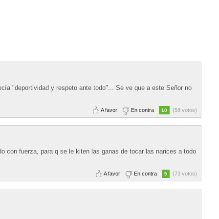
ía "deportividad y respeto ante todo"... Se ve que a este Señor no
A favor
En contra
(58 votos)
10
ado con fuerza, para q se le kiten las ganas de tocar las narices a todo
A favor
En contra
(73 votos)
9