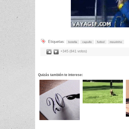
Etiquetas:
botella
capullo
futbol
mourinho
+345 (841 votos)
Quizás también te interese: