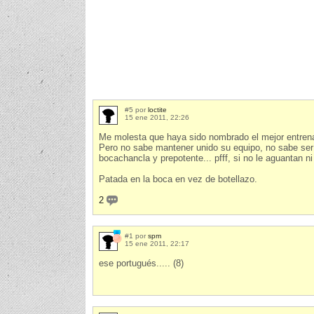
#5 por
loctite
15 ene 2011, 22:26
Me molesta que haya sido nombrado el mejor entrenad
Pero no sabe mantener unido su equipo, no sabe ser
bocachancla y prepotente... pfff, si no le aguantan 
Patada en la boca en vez de botellazo.
2
#1 por
spm
15 ene 2011, 22:17
ese portugués..... (8)