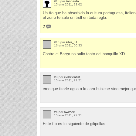
#10 por
liaoparda
15 ene 2011, 23:02
Un tío que ha absorbido la cultura portuguesa, italia
el zorro te sale un troll en toda regla.
2
#15 por
killer_31
16 ene 2011, 00:33
Contra el Barça no salio tanto del banquillo XD
#3 por
evilscientist
15 ene 2011, 22:21
creo que tirarle agua a la cara hubiese sido mejor que t
#6 por
awirnex
15 ene 2011, 22:31
Este tío es lo siguiente de gilipollas...