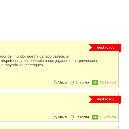
destacado
or del mundo, que ha ganado triplete, sí.
 respetuoso y enseñárselo a sus jugadores, es provocador,
ni la mayoría de merengues.
A favor
En contra
(221 votos)
85
destacado
A favor
En contra
(134 votos)
56