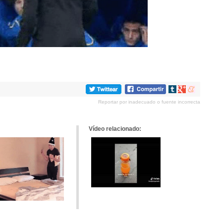
Compartir
Compartir
Compartir
en
en
en
Reportar por inadecuado o fuente incorrecta
tumblr
Google+
meneame
Vídeo relacionado: