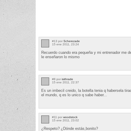
#13 por
Scherezade
15 ene 2011, 23:24
Recuerdo cuando era pequeña y mi entrenador me dec
le enseñaron lo mismo
#8 por
isithrade
15 ene 2011, 22:37
Es un imbecil creido, la botella tenia q habersela tir
el mundo, q es lo unico q sabe haber...
#11 por
woodstock
15 ene 2011, 23:02
¿Respeto? ¿Dónde estás,bonito?