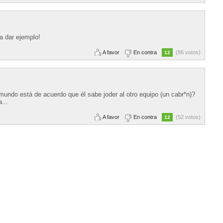
a dar ejemplo!
A favor
En contra
(86 votos)
12
mundo está de acuerdo que él sabe joder al otro equipo (un cabr*n)?
...
A favor
En contra
(52 votos)
12